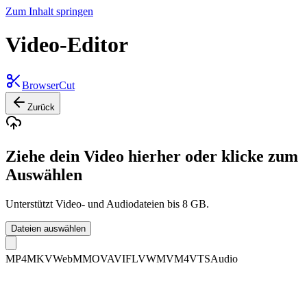
Zum Inhalt springen
Video-Editor
BrowserCut
Zurück
Ziehe dein Video hierher oder klicke zum
Auswählen
Unterstützt Video- und Audiodateien bis 8 GB.
Dateien auswählen
MP4
MKV
WebM
MOV
AVI
FLV
WMV
M4V
TS
Audio