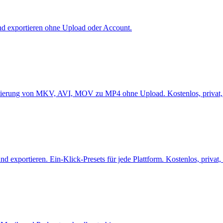
und exportieren ohne Upload oder Account.
rtierung von MKV, AVI, MOV zu MP4 ohne Upload. Kostenlos, privat, 
 exportieren. Ein-Klick-Presets für jede Plattform. Kostenlos, privat,